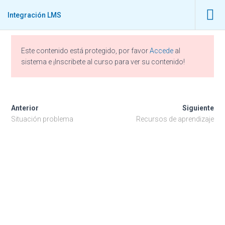
Integración LMS
Este contenido está protegido, por favor
Accede
al
sistema e ¡Inscribete al curso para ver su contenido!
Integración LMS
Anterior
Siguiente
Situación problema
Recursos de aprendizaje
Publicado por
estudiante
en
febrero 20, 2021
Inicio
/
CURSOS CECOR
/
LA VIRTUALIDAD COMO ALIADO