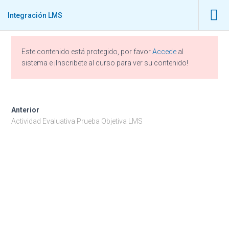
Integración LMS
Este contenido está protegido, por favor
Accede
al
sistema e ¡Inscribete al curso para ver su contenido!
Integración LMS
Anterior
Actividad Evaluativa Prueba Objetiva LMS
Publicado por
estudiante
en
febrero 20, 2021
Inicio
/
CURSOS CECOR
/
LA VIRTUALIDAD COMO ALIADO