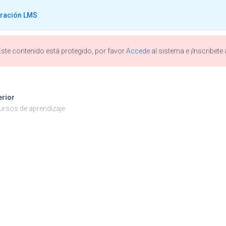
gración LMS
Este contenido está protegido, por favor
Accede
al sistema e ¡Inscribete
Integración LMS
erior
ursos de aprendizaje
Publicado por
estudiante
en
febrero 20, 2021