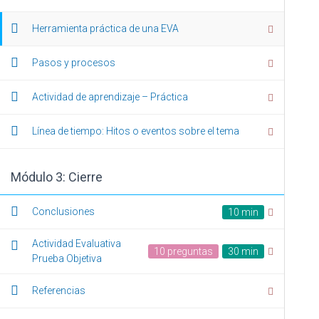
Inicio
/
CURSOS CECOR
Herramienta práctica de una EVA
Pasos y procesos
Nuestras empresas
Actividad de aprendizaje – Práctica
COES.COM.CO
Consultores Especializados en Organización y
Línea de tiempo: Hitos o eventos sobre el tema
propiedad Horizontal
SAD.COM.CO
Consultores en Transformación Digital y Desarrollo
Módulo 3: Cierre
Web
RPH.COM.CO
Conclusiones
10 min
Sistema de Información de Administración de
Propiedad Horizontal
Actividad Evaluativa
10 preguntas
30 min
Prueba Objetiva
Referencias
BLOG
CURSOS CECOR
FORMULARIO DE CONTA