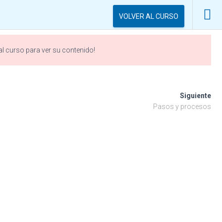
VOLVER AL CURSO
 al curso para ver su contenido!
izaje
Siguiente
Pasos y procesos