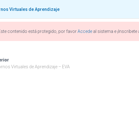
rnos Virtuales de Aprendizaje
Este contenido está protegido, por favor
Accede
al sistema e ¡Inscribete
rnos Virtuales de Aprend
erior
rnos Virtuales de Aprendizaje – EVA
Publicado por
Iván González
en
enero 15, 2021