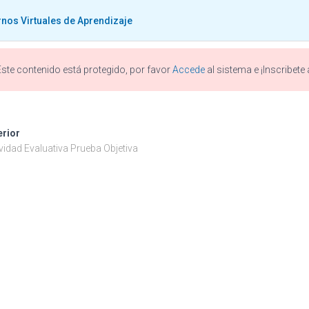
rnos Virtuales de Aprendizaje
Este contenido está protegido, por favor
Accede
al sistema e ¡Inscribete
rnos Virtuales de Aprend
erior
vidad Evaluativa Prueba Objetiva
Publicado por
Iván González
en
enero 15, 2021