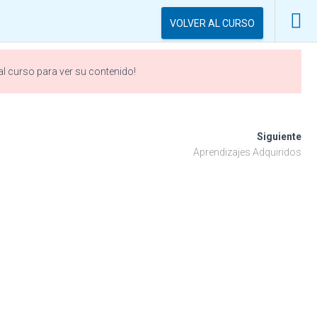
VOLVER AL CURSO
 al curso para ver su contenido!
izaje
Siguiente
Aprendizajes Adquiridos