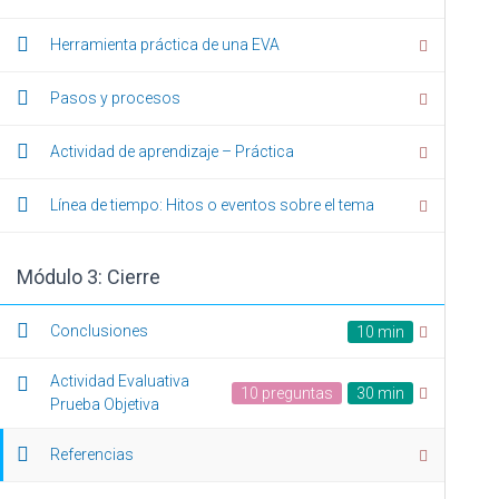
Inicio
/
CURSOS CECOR
Herramienta práctica de una EVA
Pasos y procesos
Nuestras empresas
Actividad de aprendizaje – Práctica
COES.COM.CO
Consultores Especializados en Organización y
Línea de tiempo: Hitos o eventos sobre el tema
propiedad Horizontal
SAD.COM.CO
Consultores en Transformación Digital y Desarrollo
Módulo 3: Cierre
Web
RPH.COM.CO
Conclusiones
10 min
Sistema de Información de Administración de
Propiedad Horizontal
Actividad Evaluativa
10 preguntas
30 min
Prueba Objetiva
Referencias
BLOG
CURSOS CECOR
FORMULARIO DE CONTA